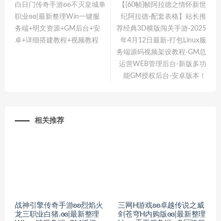
白日门传奇手游ʚʚ不灭皇城单
【[60帧]帧阿拉德之情怀新世
职业ɞɞ|最新整理Win一键服
纪阿拉德-配套表格】站长推
务端+明文资源+GM后台+安
荐经典3D横版闯关手游-2025
卓+详细搭建教程+视频教程
年4月12日最新-打包Linux服
务端源码视频架设教程-GM总
运营WEB管理后台-新版多功
能GM授权后台-安卓版本！
相关推荐
战神引擎传奇手游ʚʚ烈焰火
三网H游戏ʚʚ卓越传说之威
龙三职业白猪.ɞɞ|最新整理
剑苍穹H内购版ɞɞ|最新整理