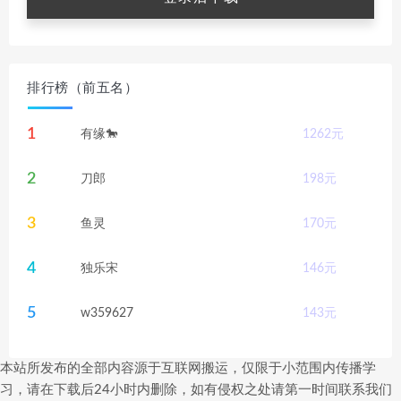
排行榜（前五名）
1
有缘🐎
1262
元
2
刀郎
198
元
3
鱼灵
170
元
4
独乐宋
146
元
5
w359627
143
元
本站所发布的全部内容源于互联网搬运，仅限于小范围内传播学
习，请在下载后24小时内删除，如有侵权之处请第一时间联系我们