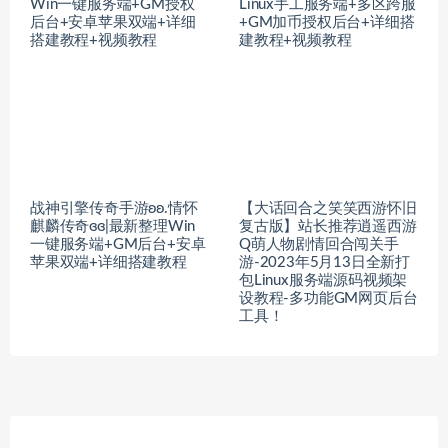
Win一键服务端+GM授权
Linux手工服务端+多区跨服
后台+安卓苹果双端+详细
+GM加币授权后台+详细搭
搭建教程+视频教程
建教程+视频教程
战神引擎传奇手游ʚʚ.情怀
【大话回合之笑笑西游怀旧
麒麟传奇ɞɞ|最新整理Win
复古版】站长推荐逍遥西游
一键服务端+GM后台+安卓
Q萌人物剧情回合闯关手
苹果双端+详细搭建教程
游-2023年5月13日全新打
包Linux服务端源码视频架
设教程-多功能GM网页后台
工具！