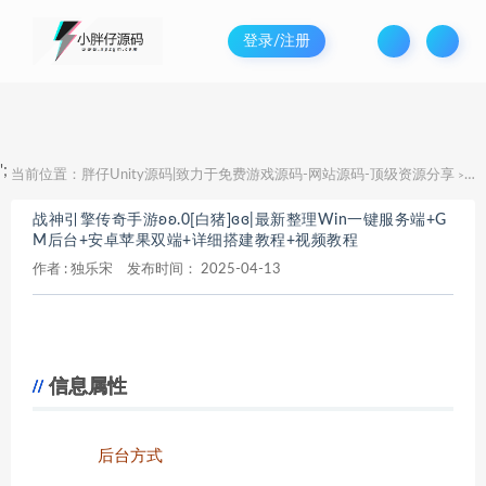
登录/注册
';
当前位置：
胖仔Unity源码|致力于免费游戏源码-网站源码-顶级资源分享
战
>
战神引擎传奇手游ʚʚ.0[白猪]ɞɞ|最新整理Win一键服务端+G
M后台+安卓苹果双端+详细搭建教程+视频教程
作者 :
独乐宋
发布时间：
2025-04-13
信息属性
后台方式