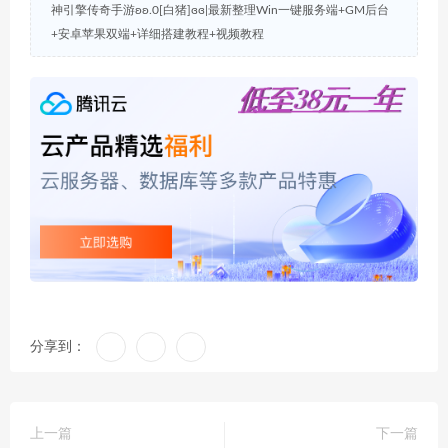
神引擎传奇手游ʚʚ.0[白猪]ɞɞ|最新整理Win一键服务端+GM后台
+安卓苹果双端+详细搭建教程+视频教程
分享到：
上一篇
下一篇