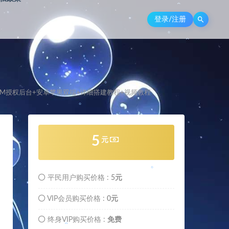
登录/注册
。
。
。
+GM授权后台+安卓苹果双端+详细搭建教程+视频教程
。
。
。
。
5
元
。
。
平民用户购买价格 :
5元
VIP会员购买价格 :
0元
。
。
。
终身VIP购买价格 :
免费