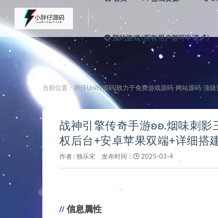
。
。
。
预约游戏 (所有用户都可申请
)
。
。
。
当前位置：
胖仔Unity源码|致力于免费游戏源码-网站源码-顶
';
。
。
战神引擎传奇手游ʚʚ.烟味刺影三
。
。
。
权后台+安卓苹果双端+详细搭
。
作者 :
独乐宋
发布时间：
2025-03-4
。
。
。
。
。
信息属性
。