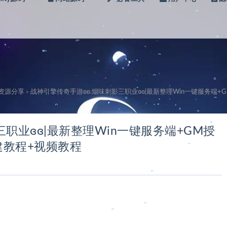
。
。
。
。
。
。
级资源分享
战神引擎传奇手游ʚʚ.烟味刺影三职业ɞɞ|最新整理Win一键服务端
>
。
。
。
职业ɞɞ|最新整理Win一键服务端+GM授
建教程+视频教程
。
。