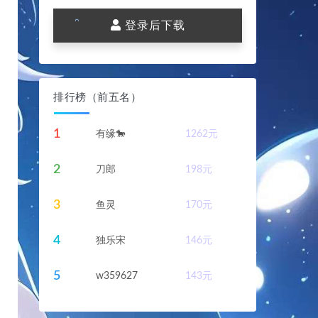
。
。
。
登录后下载
。
。
。
。
。
排行榜（前五名）
。
1
有缘🐎
1262
元
2
刀郎
198
元
3
鱼灵
170
元
4
独乐宋
146
元
5
w359627
143
元
。
。