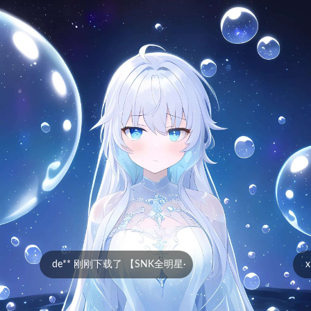
NK全明星·
xi** 刚刚下载了 ʚG