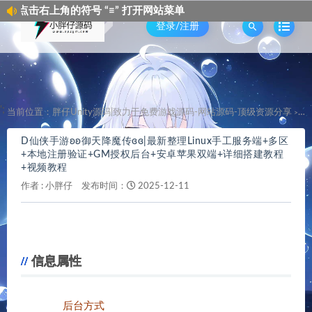
“≡” 打开网站菜单
点击右上角的符号 “
登录/注册
';
当前位置：
胖仔Unity源码|致力于免费游戏源码-网站源码-顶级资源分享
D
>
D仙侠手游ʚʚ御天降魔传ɞɞ|最新整理Linux手工服务端+多区
+本地注册验证+GM授权后台+安卓苹果双端+详细搭建教程
+视频教程
作者 :
小胖仔
发布时间：
2025-12-11
信息属性
后台方式