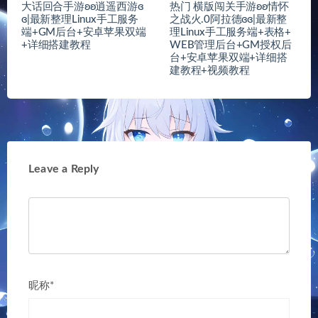
大话回合手游ʚʚ逍遥西游ɞ
热门 横版闯关手游ʚʚ情怀
ɞ|最新整理Linux手工服务
之战火.0阿拉德ɞɞ|最新整
端+GM后台+安卓苹果双端
理Linux手工服务端+表格+
+详细搭建教程
WEB管理后台+GM授权后
台+安卓苹果双端+详细搭
建教程+视频教程
Leave a Reply
昵称*