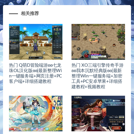
相关推荐
热门 Q萌D冒险端游ʚʚ七龙
热门 XO三端引擎传奇手游
珠OL汉化版ɞɞ|最新整理Wi
ʚʚ我本沉默经典版ɞɞ|最新
n一键服务端+网页注册+PC
整理Win一键服务端+加密
客户端+详细搭建教程
工具+PC安卓苹果+详细搭
建教程+视频教程