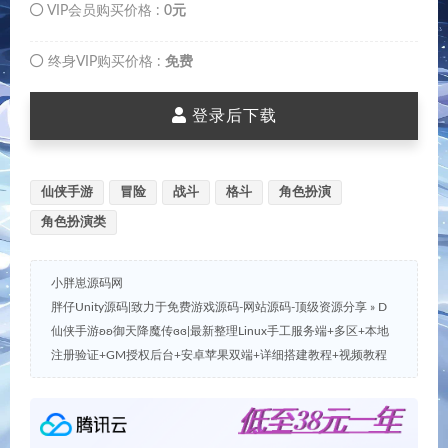
VIP会员购买价格 :
0元
终身VIP购买价格 :
免费
登录后下载
仙侠手游
冒险
战斗
格斗
角色扮演
角色扮演类
小胖崽源码网
胖仔Unity源码|致力于免费游戏源码-网站源码-顶级资源分享
»
D
仙侠手游ʚʚ御天降魔传ɞɞ|最新整理Linux手工服务端+多区+本地
注册验证+GM授权后台+安卓苹果双端+详细搭建教程+视频教程