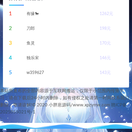
1
有缘🐎
1262
元
2
刀郎
198
元
3
鱼灵
170
元
4
独乐宋
146
元
5
w359627
143
元
本站所发布的全部内容源于互联网搬运，仅限于小范围内传播学
习，请在下载后24小时内删除，如有侵权之处请第一时间联系我们
删除。敬请谅解!© 2020 小胖崽源码/www.xpzymw.com
赣ICP备
2025055021号-1
';