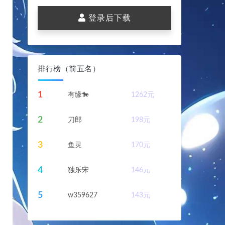
登录后下载
排行榜（前五名）
。
1
有缘🐎
1262
元
2
刀郎
198
元
3
鱼灵
170
元
4
独乐宋
146
元
5
w359627
143
元