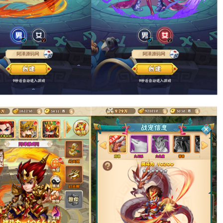
。
。
。
。
。