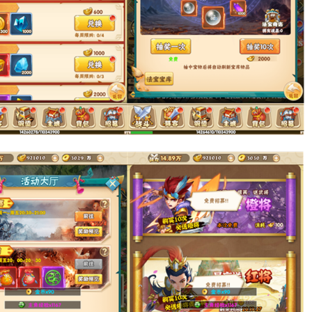
。
。
。