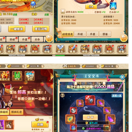
。
。
。
。
。