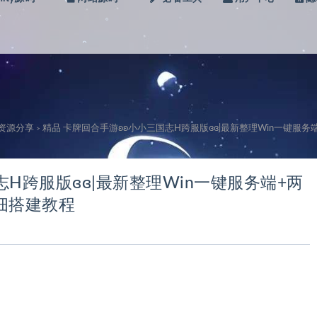
。
。
级资源分享
精品 卡牌回合手游ʚʚ小小三国志H跨服版ɞɞ|最新整理Win一键服
>
志H跨服版ɞɞ|最新整理Win一键服务端+两
细搭建教程
。