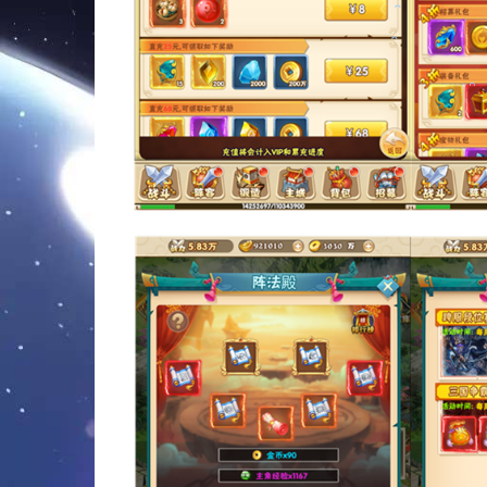
。
。
。
。
。