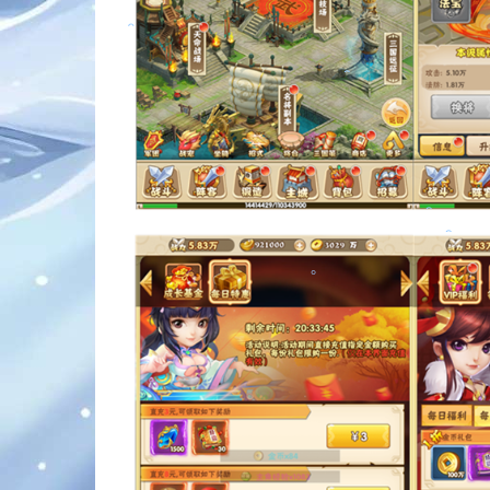
。
。
。
。