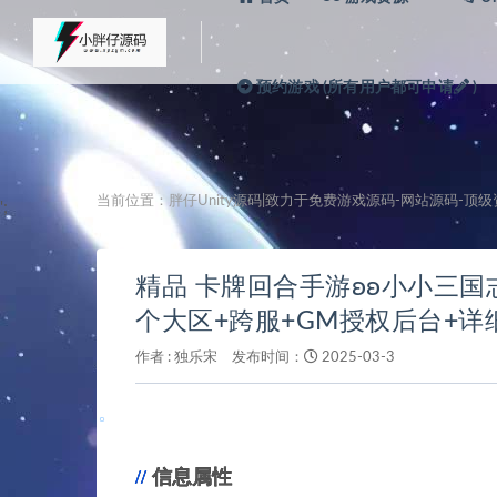
预约游戏 (所有用户都可申请
)
。
当前位置：
胖仔Unity源码|致力于免费游戏源码-网站源码-顶
';
精品 卡牌回合手游ʚʚ小小三国
个大区+跨服+GM授权后台+详
作者 :
独乐宋
发布时间：
2025-03-3
。
信息属性