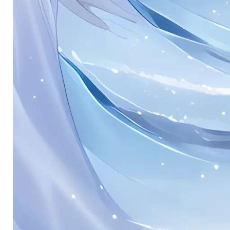
。
。
。
。
。
。