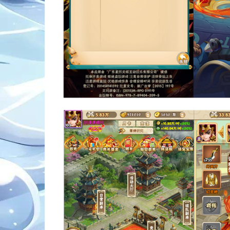
。
。
。
。