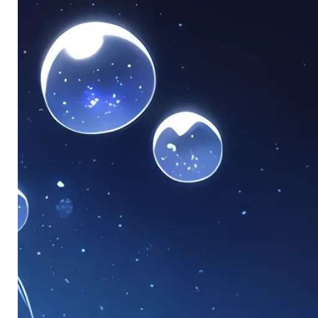
。
。
。
。