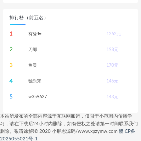
排行榜（前五名）
1
有缘🐎
1262
元
2
刀郎
198
元
3
鱼灵
170
元
4
独乐宋
146
元
5
w359627
143
元
本站所发布的全部内容源于互联网搬运，仅限于小范围内传播学
习，请在下载后24小时内删除，如有侵权之处请第一时间联系我们
删除。敬请谅解!© 2020 小胖崽源码/www.xpzymw.com
赣ICP备
2025055021号-1