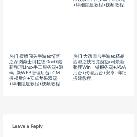
+详细搭建教程+视频教程
热门 横版闯关手游ʚʚ情怀
热门 大话回合手游ʚʚ精品
之深渊勇士阿拉德.0ɞɞ0|最
西游之扶摇觉醒版ɞɞ|最新
新整理Linux手工服务端+源
整理Win一键服务端+JAVA
码+新WEB管理后台+GM
后台+代理后台+安卓+详细
授权后台+安卓苹果双端
搭建教程
+详细搭建教程+视频教程
Leave a Reply