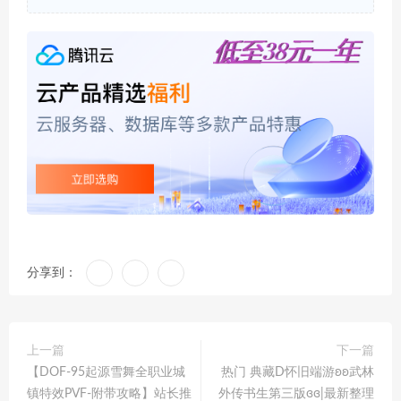
分享到：
上一篇
下一篇
【DOF-95起源雪舞全职业城
热门 典藏D怀旧端游ʚʚ武林
镇特效PVF-附带攻略】站长推
外传书生第三版ɞɞ|最新整理