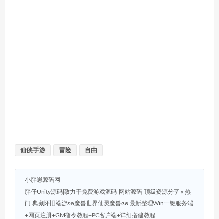
仙侠手游
冒险
自由
小胖崽源码网
胖仔Unity源码|致力于免费游戏源码-网站源码-顶级资源分享
»
热
门 典藏怀旧端游ʚʚ魔兽世界仙灵魔兽ɞɞ|最新整理Win一键服务端
+网页注册+GM指令教程+PC客户端+详细搭建教程