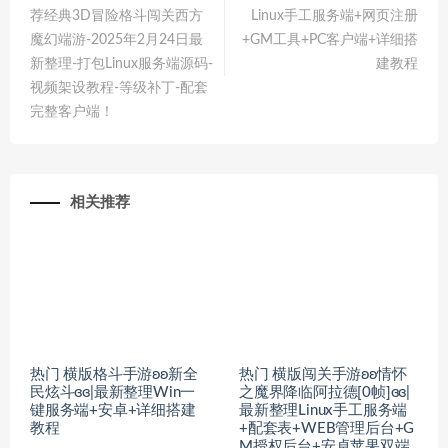
荐经典3D冒险格斗闯关西方
Linux手工服务端+网页注册
魔幻端游-2025年2月24日最
+GM工具+PC客户端+详细搭
新整理-打包Linux服务端源码-
建教程
视频架设教程-等级补丁-配套
完整客户端！
相关推荐
热门 横版格斗手游ʚʚ新全
热门 横版闯关手游ʚʚ情怀
民炫斗ɞɞ|最新整理Win一
之魔界降临阿拉德[0帧]ɞɞ|
键服务端+安卓+详细搭建
最新整理Linux手工服务端
教程
+配套表+WEB管理后台+G
M授权后台+安卓苹果双端