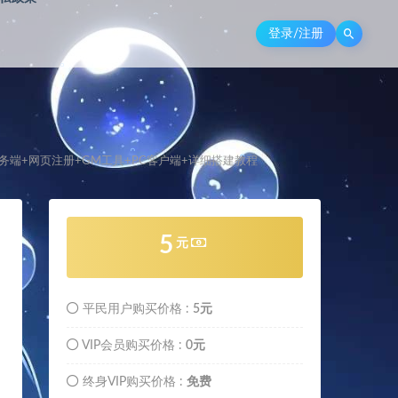
。
。
登录/注册
。
。
服务端+网页注册+GM工具+PC客户端+详细搭建教程
。
5
元
。
。
平民用户购买价格 :
5元
VIP会员购买价格 :
0元
终身VIP购买价格 :
免费