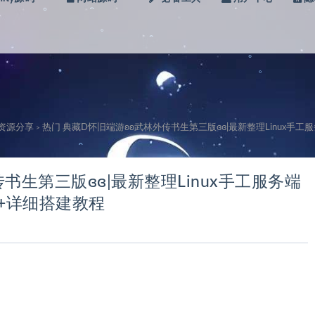
。
。
。
。
。
。
。
。
级资源分享
热门 典藏D怀旧端游ʚʚ武林外传书生第三版ɞɞ|最新整理Linux手工
>
。
。
。
。
书生第三版ɞɞ|最新整理Linux手工服务端
端+详细搭建教程
。
。