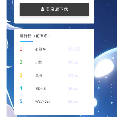
登录后下载
排行榜（前五名）
1
有缘🐎
1262
元
2
刀郎
198
元
3
鱼灵
170
元
4
独乐宋
146
元
5
w359627
143
元