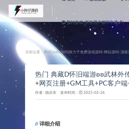
。
。
。
预约游戏 (所有用户都可申请
)
。
当前位置：
胖仔Unity源码|致力于免费游戏源码-网站源码-顶
';
。
。
热门 典藏D怀旧端游ʚʚ武林外传
+网页注册+GM工具+PC客户
作者 :
独乐宋
发布时间：
2025-02-26
。
。
详细介绍