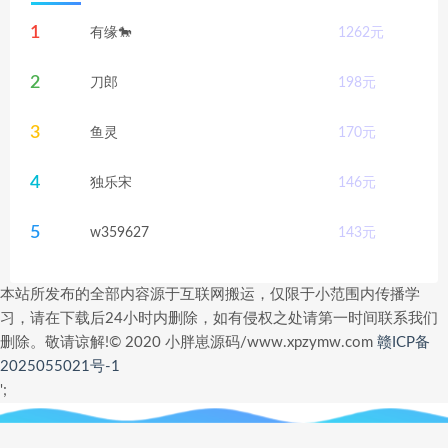
1
有缘🐎
1262
元
2
刀郎
198
元
3
鱼灵
170
元
4
独乐宋
146
元
5
w359627
143
元
本站所发布的全部内容源于互联网搬运，仅限于小范围内传播学
习，请在下载后24小时内删除，如有侵权之处请第一时间联系我们
删除。敬请谅解!© 2020 小胖崽源码/www.xpzymw.com
赣ICP备
2025055021号-1
';