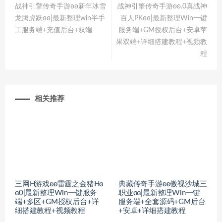
战神引擎传奇手游ʚʚ新年冰雪
战神引擎传奇手游ʚʚ.0真战神
龙腾虎跃ɞɞ|最新整理win半手
百人PKɞɞ|最新整理Win一键
工服务端+充值后台+双端
服务端+GM授权后台+安卓苹
果双端+详细搭建教程+视频教
程
相关推荐
三网H游戏ʚʚ雷霆之金猪Hɞ
典藏传奇手游ʚʚ傲视沙城三
ɞ0|最新整理Win一键服务
职业ɞɞ|最新整理Win一键
端+多区+GM授权后台+详
服务端+全套源码+GM后台
细搭建教程+视频教程
+安卓+详细搭建教程