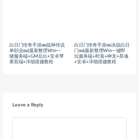
白日门传奇手游ʚʚ战神传说
白日门传奇手游ʚʚ决战白日
单职业ɞɞ|最新整理Win一
门ɞɞ|最新整理Win一键即
键服务端+GM后台+安卓苹
玩服务端+时装+神龙+星魂
果双端+详细搭建教程
+安卓+详细搭建教程
Leave a Reply