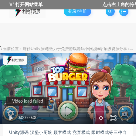
“≡” 打开网站菜单
点击右上角的符号 “
登录/注册
';
当前位置：
胖仔Unity源码|致力于免费游戏源码-网站源码-顶级资源分享
U
>
Video load failed
0:00
/
0:00
Unity源码 汉堡小厨娘 顾客模式 竞赛模式 限时模式等三种自