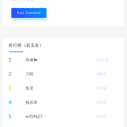
排行榜（前五名）
1
有缘🐎
1262
元
2
刀郎
198
元
3
鱼灵
170
元
4
独乐宋
146
元
5
w359627
143
元