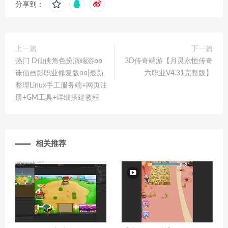
分享到：
上一篇
下一篇
热门 D仙侠角色扮演端游ʚʚ
3D传奇端游【月灵永恒传奇
诛仙画影职业修复版ɞɞ|最新
六职业V4.31完整版】
整理Linux手工服务端+网页注
册+GM工具+详细搭建教程
相关推荐