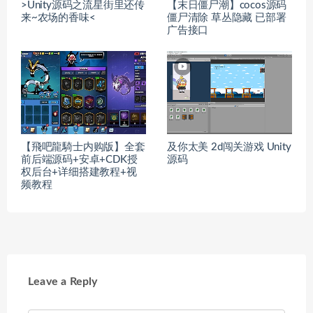
>Unity源码之流星街里还传
【末日僵尸潮】cocos源码
来~农场的香味<
僵尸清除 草丛隐藏 已部署
广告接口
【飛吧龍騎士内购版】全套
及你太美 2d闯关游戏 Unity
前后端源码+安卓+CDK授
源码
权后台+详细搭建教程+视
频教程
Leave a Reply