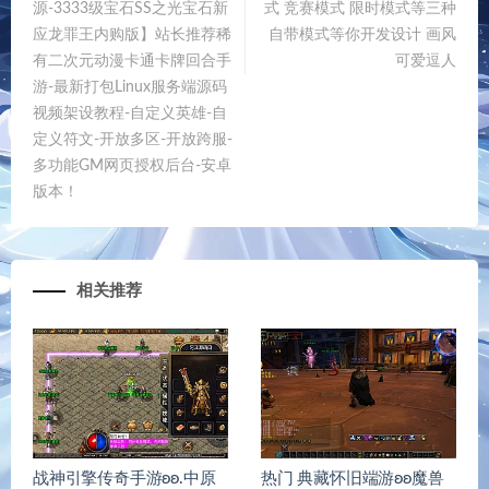
源-3333级宝石SS之光宝石新
式 竞赛模式 限时模式等三种
应龙罪王内购版】站长推荐稀
自带模式等你开发设计 画风
有二次元动漫卡通卡牌回合手
可爱逗人
游-最新打包Linux服务端源码
视频架设教程-自定义英雄-自
定义符文-开放多区-开放跨服-
多功能GM网页授权后台-安卓
版本！
相关推荐
战神引擎传奇手游ʚʚ.中原
热门 典藏怀旧端游ʚʚ魔兽