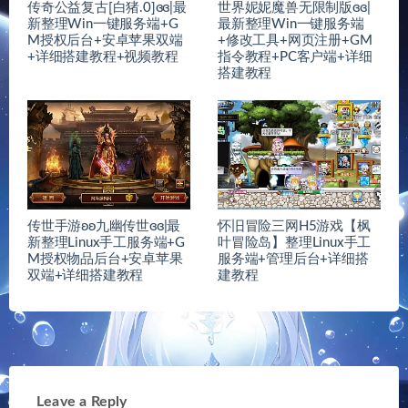
传奇公益复古[白猪.0]ɞɞ|最
世界妮妮魔兽无限制版ɞɞ|
新整理Win一键服务端+G
最新整理Win一键服务端
M授权后台+安卓苹果双端
+修改工具+网页注册+GM
+详细搭建教程+视频教程
指令教程+PC客户端+详细
搭建教程
传世手游ʚʚ九幽传世ɞɞ|最
怀旧冒险三网H5游戏【枫
新整理Linux手工服务端+G
叶冒险岛】整理Linux手工
M授权物品后台+安卓苹果
服务端+管理后台+详细搭
双端+详细搭建教程
建教程
Leave a Reply