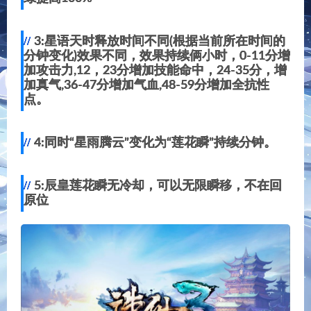
3:星语天时释放时间不同(根据当前所在时间的
分钟变化)效果不同，效果持续俩小时，0-11分增
加攻击力,12，23分增加技能命中，24-35分，增
加真气,36-47分增加气血,48-59分增加全抗性
点。
4:同时“星雨腾云”变化为“莲花瞬”持续分钟。
5:辰皇莲花瞬无冷却，可以无限瞬移，不在回
原位