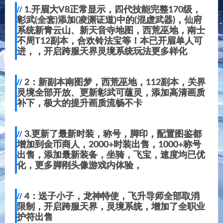
1.开眉大V8正常显示，四代技能完整170级，
彰武(全套)添加(凌渊证道)中的(混虚武器)，仙府
系统新青云山、新天音寺地图，西荒巫地，南士
不周T12副本，合欢铃法宝等！本已开眉单人可
进，，开启跨服天界灵境系统玩法更多样化
2：新副本南图梦，西荒巫地，112副本，关界
灵境全部开放、更新彰武可蕴灵，添加高清画质
补下，极大的提升画质流畅不卡
3.更新了最新时装，称号，脚印，配置图鉴都
增加到金币商人，2000+时装出售，1000+称号
出售，添加最新装备，坐骑，飞宝，速度均已优
化，更多脚刚头像游戏内体验，
4：送子小子，龙神特使，飞升导师全部取消
限制，开启跨服天界，灵境系统，增加了全职业
护符出售