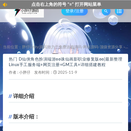
点击右上角的符号 “≡” 打开网站菜单
点
登录/注册
';
当前位置：
胖仔Unity源码|致力于免费游戏源码-网站源码-顶级资源分享
热
>
热门 D仙侠角色扮演端游ʚʚ诛仙画影职业修复版ɞɞ|最新整理
Linux手工服务端+网页注册+GM工具+详细搭建教程
作者 :
小胖仔
发布时间：
2025-11-9
详细介绍
版本介绍：