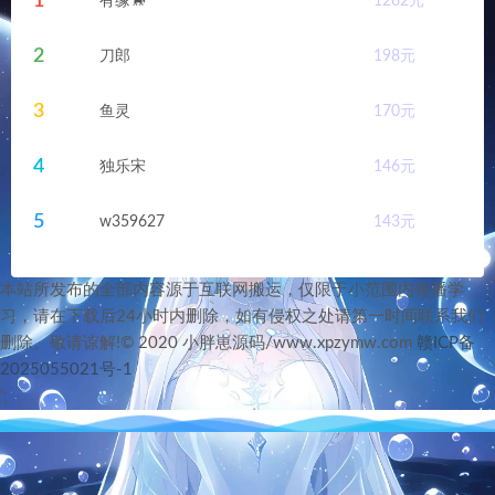
1
有缘🐎
1262
元
2
刀郎
198
元
3
鱼灵
170
元
4
独乐宋
146
元
5
w359627
143
元
本站所发布的全部内容源于互联网搬运，仅限于小范围内传播学
习，请在下载后24小时内删除，如有侵权之处请第一时间联系我们
删除。敬请谅解!© 2020 小胖崽源码/www.xpzymw.com
赣ICP备
2025055021号-1
';