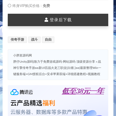
终身VIP购买价格 :
免费
登录后下载
传奇手游
战斗
自由
小胖崽源码网
胖仔Unity源码|致力于免费游戏源码-网站源码-顶级资源分享
»
战
神引擎传奇手游ʚʚ新UI百战火龙三职业[白猪.]ɞɞ|最新整理Win一
键服务端+GM授权后台+安卓苹果双端+详细搭建教程+视频教程