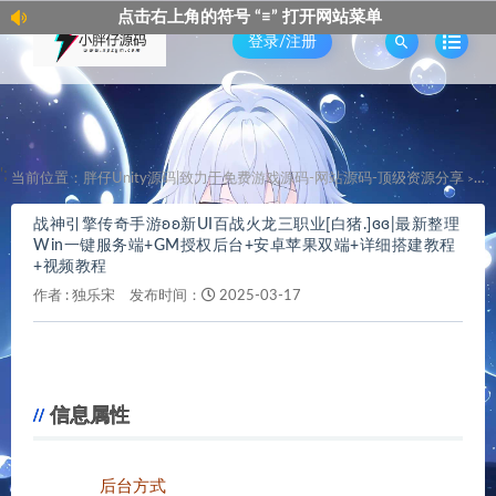
点击右上角的符号 “≡” 打开网站菜单
点
登录/注册
';
当前位置：
胖仔Unity源码|致力于免费游戏源码-网站源码-顶级资源分享
战
>
战神引擎传奇手游ʚʚ新UI百战火龙三职业[白猪.]ɞɞ|最新整理
Win一键服务端+GM授权后台+安卓苹果双端+详细搭建教程
+视频教程
作者 :
独乐宋
发布时间：
2025-03-17
信息属性
后台方式