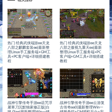
相关推荐
热门 经典武侠端游ʚʚ天龙
热门 经典武侠端游ʚʚ天龙
八部之麒麟套装ɞɞ|最新整
八部之傲视九重天ɞɞ|最新
理Linux手工服务端+GM工
整理Linux手工服务端+PC
具+PC客户端+详细搭建教
客户端+GM工具+详细搭建
程
教程
战神引擎传奇手游ʚʚ诅咒浮
战神引擎传奇手游ʚʚ云游复
屠寒刀沉默独家修正版[白
古传奇ɞɞ0|最新整理Win一
猪.0]ɞɞ|最新整理Win一键
键服务端+GM授权后台+安