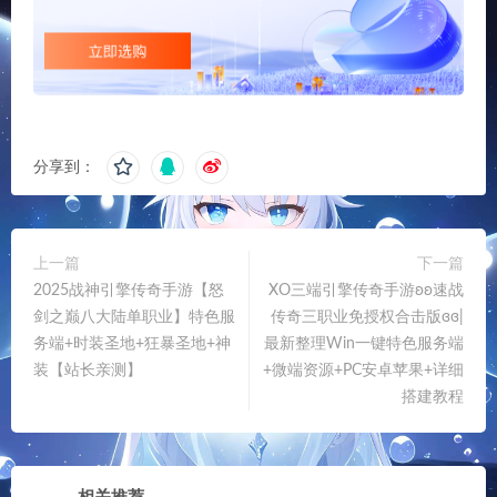
分享到：
上一篇
下一篇
2025战神引擎传奇手游【怒
XO三端引擎传奇手游ʚʚ速战
剑之巅八大陆单职业】特色服
传奇三职业免授权合击版ɞɞ|
务端+时装圣地+狂暴圣地+神
最新整理Win一键特色服务端
装【站长亲测】
+微端资源+PC安卓苹果+详细
搭建教程