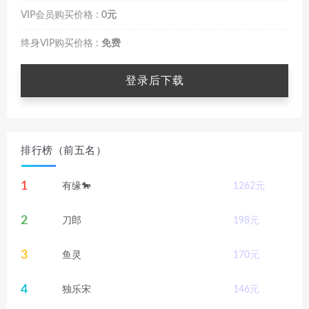
VIP会员购买价格 :
0元
终身VIP购买价格 :
免费
登录后下载
排行榜（前五名）
1
有缘🐎
1262
元
2
刀郎
198
元
3
鱼灵
170
元
4
独乐宋
146
元