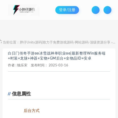
登录/注册
';
当前位置：
胖仔Unity源码|致力于免费游戏源码-网站源码-顶级资源分享
白
>
白日门传奇手游ʚʚ冰雪战神单职业ɞɞ|最新整理Win服务端
+时装+龙脉+神器+宝物+GM后台+全物品ID+安卓
作者 :
独乐宋
发布时间：
2025-03-16
信息属性
后台方式