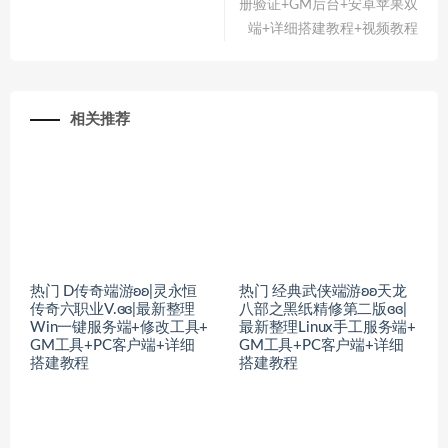
册验证+GM后台+安卓苹果双
端+详细搭建教程+视频教程
相关推荐
热门 D传奇端游ʚʚ|灵永恒
热门 经典武侠端游ʚʚ天龙
传奇六职业V.ɞɞ|最新整理
八部之黑纸精修第二版ɞɞ|
Win一键服务端+修改工具+
最新整理Linux手工服务端+
GM工具+PC客户端+详细
GM工具+PC客户端+详细
搭建教程
搭建教程