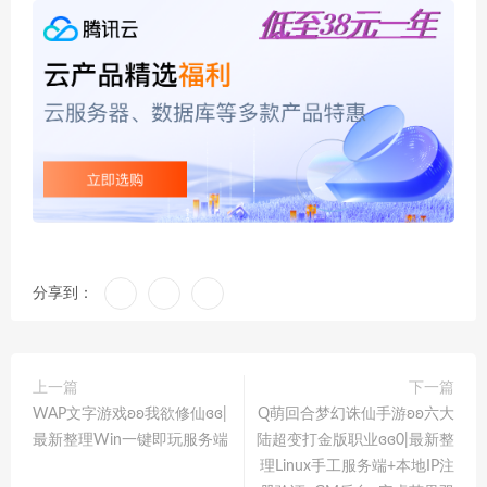
分享到：
上一篇
下一篇
WAP文字游戏ʚʚ我欲修仙ɞɞ|
Q萌回合梦幻诛仙手游ʚʚ六大
最新整理Win一键即玩服务端
陆超变打金版职业ɞɞ0|最新整
理Linux手工服务端+本地IP注