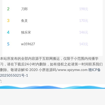
2
刀郎
198
元
3
鱼灵
170
元
4
独乐宋
146
元
5
w359627
143
元
本站所发布的全部内容源于互联网搬运，仅限于小范围内传播学
习，请在下载后24小时内删除，如有侵权之处请第一时间联系我们
删除。敬请谅解!© 2020 小胖崽源码/www.xpzymw.com
赣ICP备
2025055021号-1
';