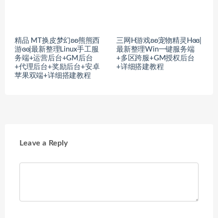
精品 MT换皮梦幻ʚʚ熊熊西
三网H游戏ʚʚ宠物精灵Hɞɞ|
游ɞɞ|最新整理Linux手工服
最新整理Win一键服务端
务端+运营后台+GM后台
+多区跨服+GM授权后台
+代理后台+奖励后台+安卓
+详细搭建教程
苹果双端+详细搭建教程
Leave a Reply