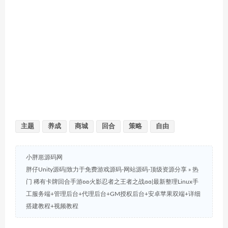
主题
养成
商城
回合
策略
自由
小胖崽源码网
胖仔Unity源码|致力于免费游戏源码-网站源码-顶级资源分享
»
热
门 稀有卡牌回合手游ʚʚ火影忍者之王者之战ɞɞ|最新整理Linux手
工服务端+管理后台+代理后台+GM授权后台+安卓苹果双端+详细
搭建教程+视频教程